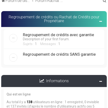
Forum de discussions sur le Regroupement de Crédits et le Rachat de Crédits
Forum Rachat de Crédits
Regroupement de crédits ou Rachat de Crédits pour
Propriétaire
r
Regroupement de crédits avec garantie
Description of your first forum.
Sujets :
1
Messages :
1
Regroupement de crédits SANS garantie
r
Informations
Qui est en ligne
Au total il y a
138
utilisateurs en ligne : 1 enregistré, 0 invisible
et 137 invités (d’après le nombre d’utilisateurs actifs ces 5