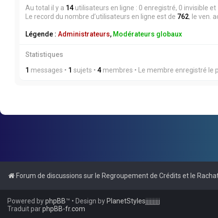
Au total il y a
14
utilisateurs en ligne : 0 enregistré, 0 invisible 
Le record du nombre d’utilisateurs en ligne est de
762
, le ven.
Légende :
Administrateurs
,
Modérateurs globaux
Statistiques
1
messages •
1
sujets •
4
membres • Le membre enregistré le p
Forum de discussions sur le Regroupement de Crédits et le Rachat
Powered by
phpBB
™
• Design by
PlanetStyles
jjjjjjjjjj
Traduit par
phpBB-fr.com