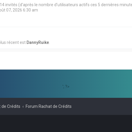
et 14 invités (d’après le nombre d’utilisateurs actifs ces 5 dernières minut
 août 07, 2026 6:30 am
lus récent est
DannyRuike
.
'; ?>
 de Crédits
Forum Rachat de Crédits