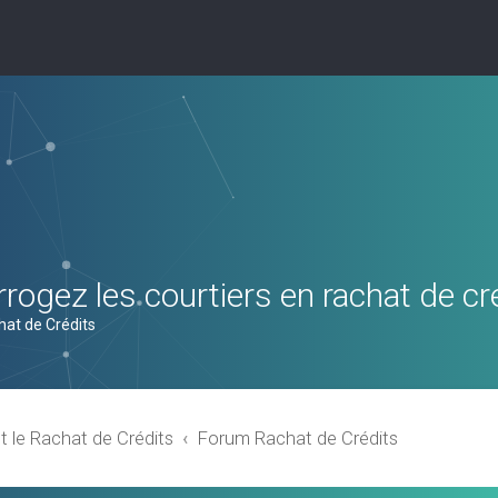
rogez les courtiers en rachat de cr
hat de Crédits
t le Rachat de Crédits
Forum Rachat de Crédits