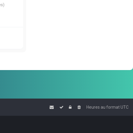
es)
Heures au format
UTC