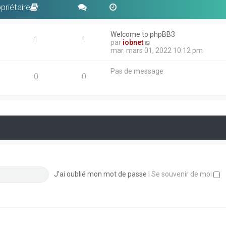
priétaire
Welcome to phpBB3
1
1
V
par
iobnet
o
mar. mars 01, 2022 10:12 pm
i
r
Pas de message
l
0
0
e
d
e
r
n
i
e
r
m
e
s
s
J’ai oublié mon mot de passe
|
Se souvenir de moi
a
g
e