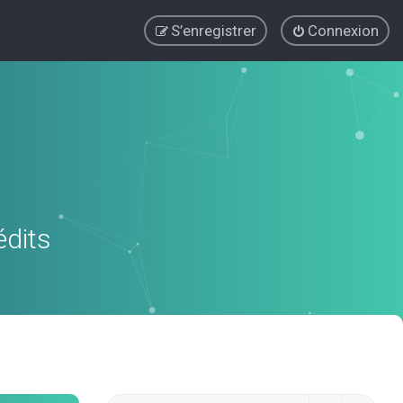
S’enregistrer
Connexion
édits