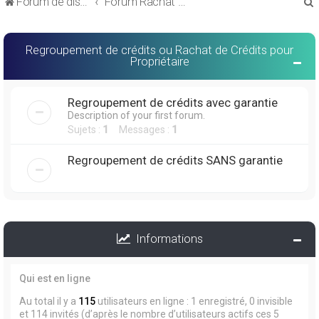
Forum de discussions sur le Regroupement de Crédits et le Rachat de Crédits
Forum Rachat de Crédits
Regroupement de crédits ou Rachat de Crédits pour
Propriétaire
r
Regroupement de crédits avec garantie
Description of your first forum.
Sujets :
1
Messages :
1
Regroupement de crédits SANS garantie
r
Informations
Qui est en ligne
Au total il y a
115
utilisateurs en ligne : 1 enregistré, 0 invisible
et 114 invités (d’après le nombre d’utilisateurs actifs ces 5