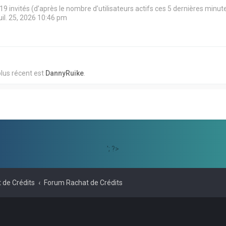
et 19 invités (d’après le nombre d’utilisateurs actifs ces 5 dernières minut
juil. 25, 2026 10:46 pm
lus récent est
DannyRuike
.
'; ?>
 de Crédits
Forum Rachat de Crédits