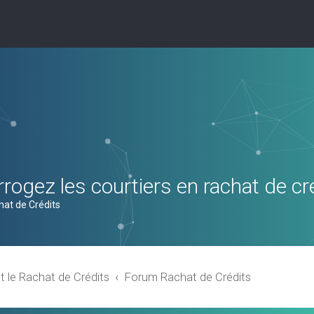
rogez les courtiers en rachat de cr
hat de Crédits
t le Rachat de Crédits
Forum Rachat de Crédits