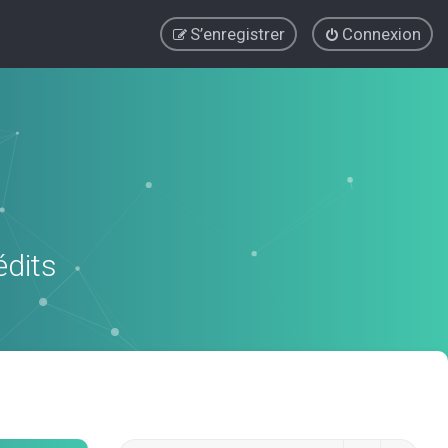
S’enregistrer
Connexion
édits