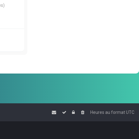
es)
Heures au format
UTC