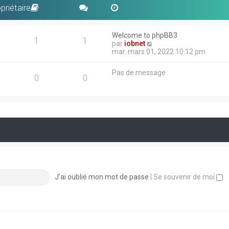
priétaire
Welcome to phpBB3
1
1
V
par
iobnet
o
mar. mars 01, 2022 10:12 pm
i
r
Pas de message
l
0
0
e
d
e
r
n
i
e
r
m
e
s
s
J’ai oublié mon mot de passe
|
Se souvenir de moi
a
g
e