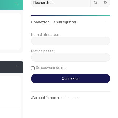
Rechercher
Reche
Connexion
•
S’enregistrer
Nom d’utilisateur :
Mot de passe :
Se souvenir de moi
J’ai oublié mon mot de passe