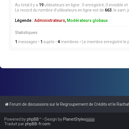
Au total il y a
19
utilisateurs en ligne : 0 enregistré, 0 invisible 
Le record du nombre d’utilisateurs en ligne est de
663
, le sam. 
Légende :
Administrateurs
,
Modérateurs globaux
Statistiques
1
messages •
1
sujets •
4
membres • Le membre enregistré le p
Forum de discussions sur le Regroupement de Crédits et le Rachat
Powered by
phpBB
™
• Design by
PlanetStyles
jjjjjjjjjj
Traduit par
phpBB-fr.com