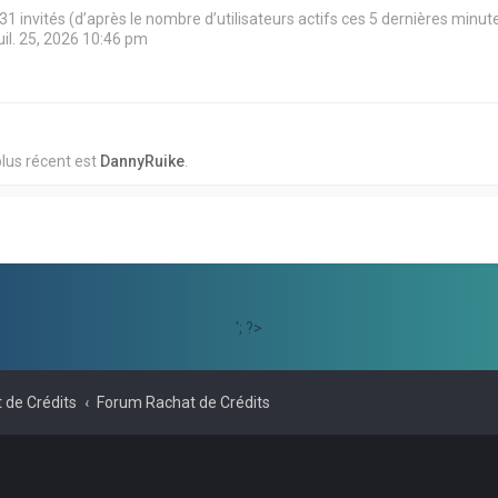
et 31 invités (d’après le nombre d’utilisateurs actifs ces 5 dernières minut
juil. 25, 2026 10:46 pm
lus récent est
DannyRuike
.
'; ?>
 de Crédits
Forum Rachat de Crédits