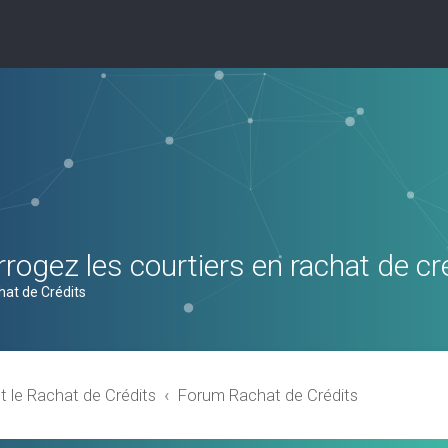
rogez les courtiers en rachat de cr
hat de Crédits
t le Rachat de Crédits
Forum Rachat de Crédits