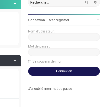
Rechercher
Reche
Connexion
•
S’enregistrer
Nom d’utilisateur :
Mot de passe :
Se souvenir de moi
J’ai oublié mon mot de passe