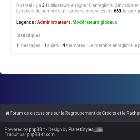
Au total il y a
31
utilisateurs en ligne : 0 enregistré, 0 invisible 
Le record du nombre d’utilisateurs en ligne est de
663
, le sam. 
Légende :
Administrateurs
,
Modérateurs globaux
Statistiques
1
messages •
1
sujets •
4
membres • Le membre enregistré le p
Forum de discussions sur le Regroupement de Crédits et le Rachat
Powered by
phpBB
™
• Design by
PlanetStyles
jjjjjjjjjj
Traduit par
phpBB-fr.com