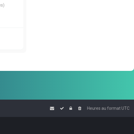
es)
Heures au format
UTC