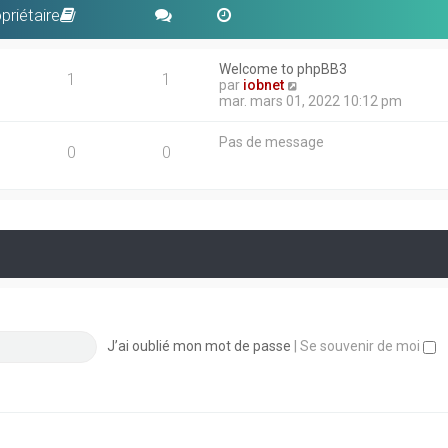
priétaire
Welcome to phpBB3
1
1
V
par
iobnet
o
mar. mars 01, 2022 10:12 pm
i
r
Pas de message
l
0
0
e
d
e
r
n
i
e
r
m
e
s
s
J’ai oublié mon mot de passe
|
Se souvenir de moi
a
g
e