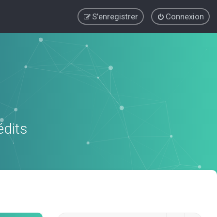
S’enregistrer
Connexion
édits