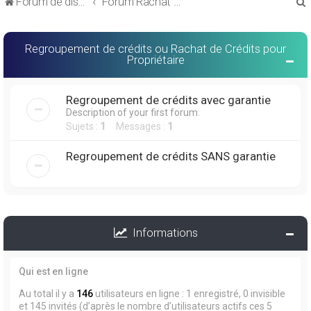
Forum de discussions sur le Regroupement de Crédits et le Rachat de Crédits
Forum Rachat de Crédits
Regroupement de crédits ou Rachat de Crédits pour
Propriétaire
r
Regroupement de crédits avec garantie
Description of your first forum.
Sujets :
1
Messages :
1
Regroupement de crédits SANS garantie
r
Informations
Qui est en ligne
Au total il y a
146
utilisateurs en ligne : 1 enregistré, 0 invisible
et 145 invités (d’après le nombre d’utilisateurs actifs ces 5