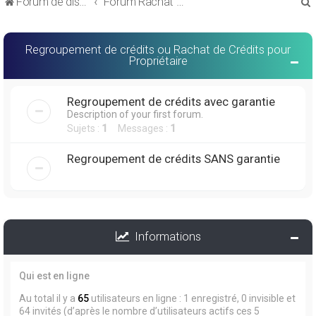
Forum de discussions sur le Regroupement de Crédits et le Rachat de Crédits
Forum Rachat de Crédits
Regroupement de crédits ou Rachat de Crédits pour
Propriétaire
r
Regroupement de crédits avec garantie
Description of your first forum.
Sujets :
1
Messages :
1
Regroupement de crédits SANS garantie
r
Informations
Qui est en ligne
Au total il y a
65
utilisateurs en ligne : 1 enregistré, 0 invisible et
64 invités (d’après le nombre d’utilisateurs actifs ces 5