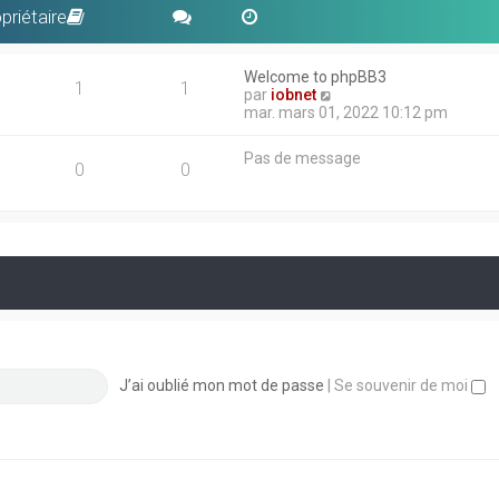
priétaire
Welcome to phpBB3
1
1
V
par
iobnet
o
mar. mars 01, 2022 10:12 pm
i
r
Pas de message
l
0
0
e
d
e
r
n
i
e
r
m
e
s
s
J’ai oublié mon mot de passe
|
Se souvenir de moi
a
g
e