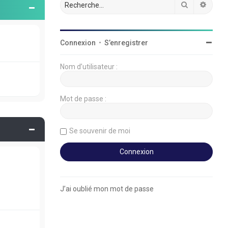
Rechercher
Reche
Connexion
•
S’enregistrer
Nom d’utilisateur :
Mot de passe :
Se souvenir de moi
J’ai oublié mon mot de passe