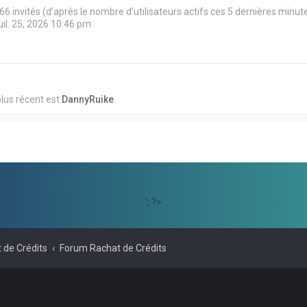
et 66 invités (d’après le nombre d’utilisateurs actifs ces 5 dernières minut
juil. 25, 2026 10:46 pm
lus récent est
DannyRuike
.
'; ?>
 de Crédits
Forum Rachat de Crédits