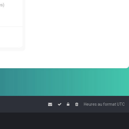
es)
Heures au format
UTC