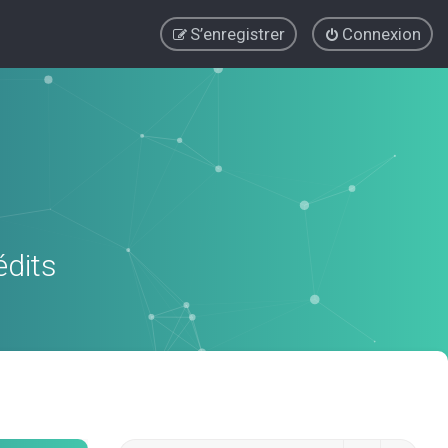
S’enregistrer
Connexion
édits