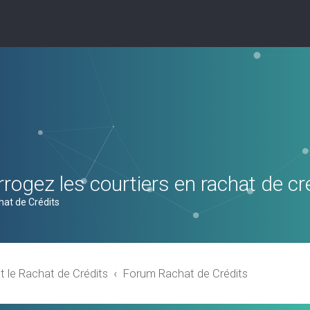
rogez les courtiers en rachat de cr
hat de Crédits
t le Rachat de Crédits
Forum Rachat de Crédits