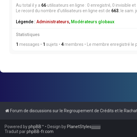
Au total il y a
66
utilisateurs en ligne : 0 enregistré, 0 invisible 
Le record du nombre d’utilisateurs en ligne est de
663
, le sam. 
Légende :
Administrateurs
,
Modérateurs globaux
Statistiques
1
messages •
1
sujets •
4
membres • Le membre enregistré le p
Forum de discussions sur le Regroupement de Crédits et le Rachat
Powered by
phpBB
™
• Design by
PlanetStyles
jjjjjjjjjj
Traduit par
phpBB-fr.com