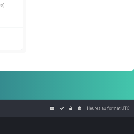
es)
Heures au format
UTC