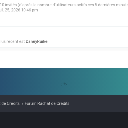
et 10 invités (d’après le nombre d’utilisateurs actifs ces 5 dernières minut
juil. 25, 2026 10:46 pm
lus récent est
DannyRuike
.
'; ?>
 de Crédits
Forum Rachat de Crédits