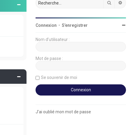
Rechercher
Reche
Connexion
•
S’enregistrer
Nom d’utilisateur :
Mot de passe :
Se souvenir de moi
J’ai oublié mon mot de passe