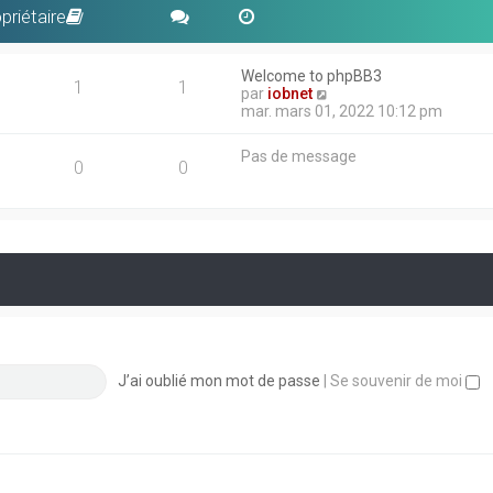
priétaire
Welcome to phpBB3
1
1
V
par
iobnet
o
mar. mars 01, 2022 10:12 pm
i
r
Pas de message
l
0
0
e
d
e
r
n
i
e
r
m
e
s
s
J’ai oublié mon mot de passe
|
Se souvenir de moi
a
g
e