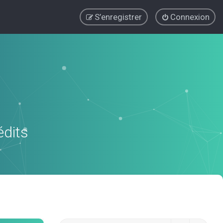
S’enregistrer
Connexion
édits