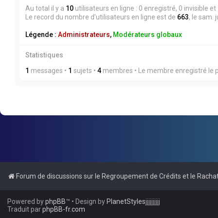
Au total il y a
10
utilisateurs en ligne : 0 enregistré, 0 invisible 
Le record du nombre d’utilisateurs en ligne est de
663
, le sam. 
Légende :
Administrateurs
,
Modérateurs globaux
Statistiques
1
messages •
1
sujets •
4
membres • Le membre enregistré le p
Forum de discussions sur le Regroupement de Crédits et le Rachat
Powered by
phpBB
™
• Design by
PlanetStyles
jjjjjjjjjj
Traduit par
phpBB-fr.com