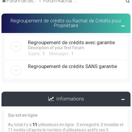
Forum de discussions sur le Regroupement de Crédits et le Rachat de Crédits
Forum Rachat de Crédits
Regroupement de crédits ou Rachat de Crédits pour
Propriétaire
r
Regroupement de crédits avec garantie
Description of your first forum.
Sujets :
1
Messages :
1
Regroupement de crédits SANS garantie
r
Informations
Qui est en ligne
Au total il y a
11
utilisateurs en ligne : 0 enregistré, 0 invisible et
11 invités (d’après le nombre d’utilisateurs actifs ces 5