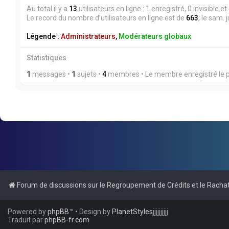
Au total il y a
13
utilisateurs en ligne : 1 enregistré, 0 invisible 
Le record du nombre d’utilisateurs en ligne est de
663
, le sam. 
Légende :
Administrateurs
,
Modérateurs globaux
Statistiques
1
messages •
1
sujets •
4
membres • Le membre enregistré le p
Forum de discussions sur le Regroupement de Crédits et le Rachat
Powered by
phpBB
™
• Design by
PlanetStyles
jjjjjjjjjj
Traduit par
phpBB-fr.com