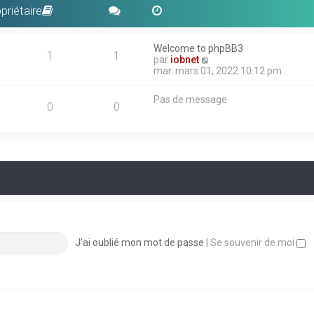
priétaire
Welcome to phpBB3
1
1
V
par
iobnet
o
mar. mars 01, 2022 10:12 pm
i
r
Pas de message
l
0
0
e
d
e
r
n
i
e
r
m
e
s
s
J’ai oublié mon mot de passe
|
Se souvenir de moi
a
g
e