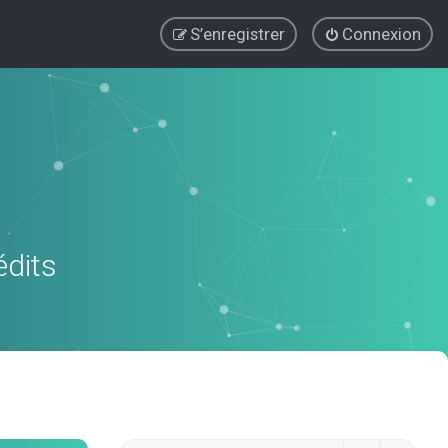
S’enregistrer
Connexion
édits