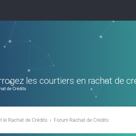
rogez les courtiers en rachat de cr
hat de Crédits
t le Rachat de Crédits
Forum Rachat de Crédits