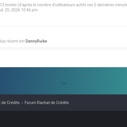
et 12 invités (d’après le nombre d’utilisateurs actifs ces 5 dernières minut
juil. 25, 2026 10:46 pm
lus récent est
DannyRuike
.
'; ?>
 de Crédits
Forum Rachat de Crédits