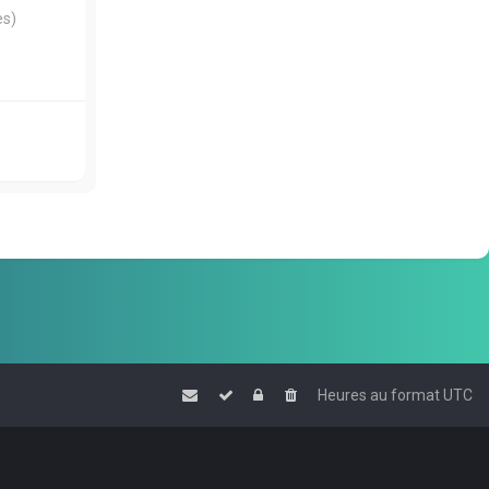
es)
Heures au format
UTC