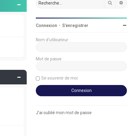
Rechercher
Reche
Connexion
•
S’enregistrer
Nom d’utilisateur :
Mot de passe :
Se souvenir de moi
J’ai oublié mon mot de passe