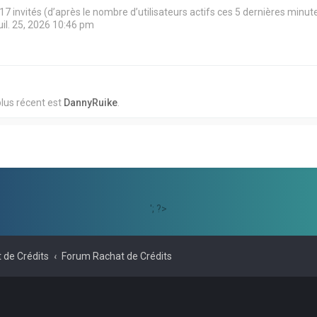
et 17 invités (d’après le nombre d’utilisateurs actifs ces 5 dernières minut
juil. 25, 2026 10:46 pm
lus récent est
DannyRuike
.
'; ?>
 de Crédits
Forum Rachat de Crédits