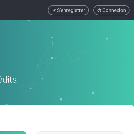
S’enregistrer
Connexion
édits