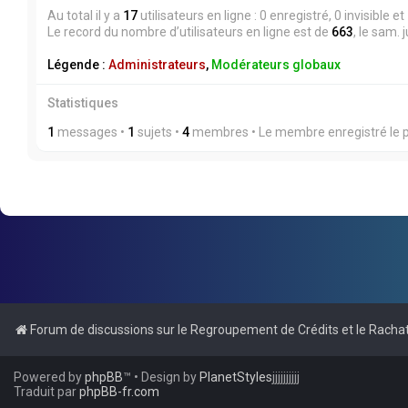
Au total il y a
17
utilisateurs en ligne : 0 enregistré, 0 invisible 
Le record du nombre d’utilisateurs en ligne est de
663
, le sam. 
Légende :
Administrateurs
,
Modérateurs globaux
Statistiques
1
messages •
1
sujets •
4
membres • Le membre enregistré le p
Forum de discussions sur le Regroupement de Crédits et le Rachat
Powered by
phpBB
™
• Design by
PlanetStyles
jjjjjjjjjj
Traduit par
phpBB-fr.com