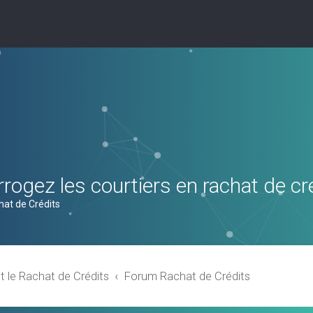
rogez les courtiers en rachat de cr
hat de Crédits
t le Rachat de Crédits
Forum Rachat de Crédits