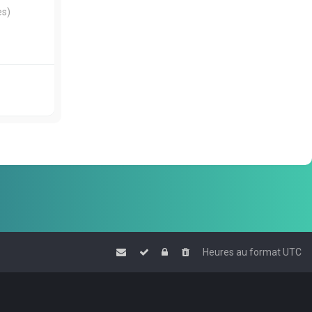
es)
Heures au format
UTC