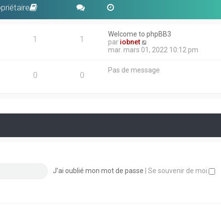
priétaire
Welcome to phpBB3
1
1
V
par
iobnet
o
mar. mars 01, 2022 10:12 pm
i
r
Pas de message
l
0
0
e
d
e
r
n
i
e
r
m
e
s
s
J’ai oublié mon mot de passe
|
Se souvenir de moi
a
g
e