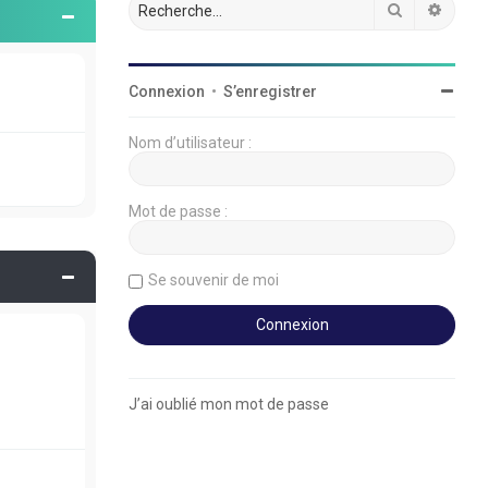
Rechercher
Reche
Connexion
•
S’enregistrer
Nom d’utilisateur :
Mot de passe :
Se souvenir de moi
J’ai oublié mon mot de passe