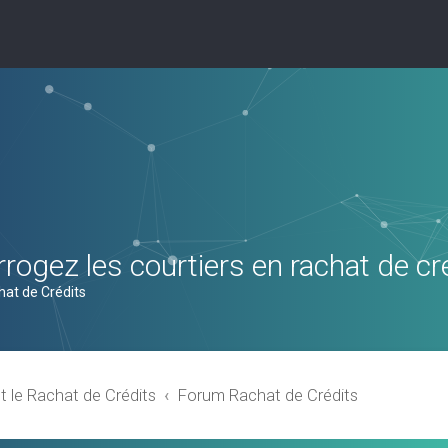
rogez les courtiers en rachat de cr
hat de Crédits
t le Rachat de Crédits
Forum Rachat de Crédits