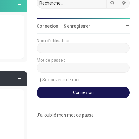
Rechercher
Reche
Connexion
•
S’enregistrer
Nom d’utilisateur :
Mot de passe :
Se souvenir de moi
J’ai oublié mon mot de passe