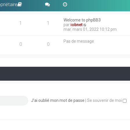
priétaire
Welcome to phpBB3
1
1
V
par
iobnet
o
mar. mars 01, 2022 10:12 pm
i
r
Pas de message
l
0
0
e
d
e
r
n
i
e
r
m
e
s
s
J’ai oublié mon mot de passe
|
Se souvenir de moi
a
g
e