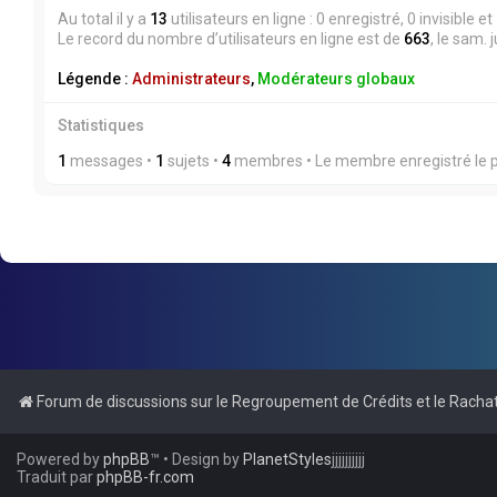
Au total il y a
13
utilisateurs en ligne : 0 enregistré, 0 invisible 
Le record du nombre d’utilisateurs en ligne est de
663
, le sam. 
Légende :
Administrateurs
,
Modérateurs globaux
Statistiques
1
messages •
1
sujets •
4
membres • Le membre enregistré le p
Forum de discussions sur le Regroupement de Crédits et le Rachat
Powered by
phpBB
™
• Design by
PlanetStyles
jjjjjjjjjj
Traduit par
phpBB-fr.com