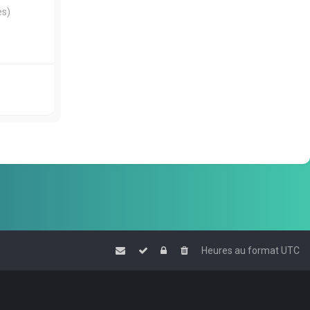
es)
Heures au format
UTC