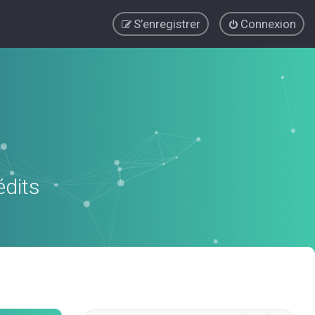
S’enregistrer
Connexion
édits