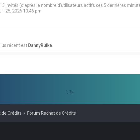
et 13 invités (d’après le nombre d’utilisateurs actifs ces 5 dernières minut
juil. 25, 2026 10:46 pm
lus récent est
DannyRuike
.
'; ?>
 de Crédits
Forum Rachat de Crédits