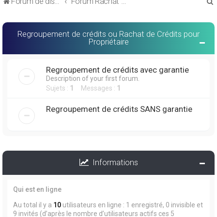
Forum de discussions sur le Regroupement de Crédits et le Rachat de Crédits
Forum Rachat de Crédits
Regroupement de crédits ou Rachat de Crédits pour
Propriétaire
r
Regroupement de crédits avec garantie
Description of your first forum.
Sujets :
1
Messages :
1
Regroupement de crédits SANS garantie
r
Informations
Qui est en ligne
Au total il y a
10
utilisateurs en ligne : 1 enregistré, 0 invisible et
9 invités (d’après le nombre d’utilisateurs actifs ces 5