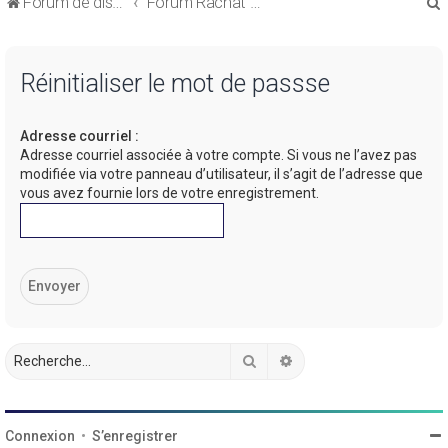
Forum de discussions sur le Regroupement de Crédits et le Rachat de Crédits
Forum Rachat de Crédits
Réinitialiser le mot de passse
Adresse courriel :
r
Adresse courriel associée à votre compte. Si vous ne l’avez pas
modifiée via votre panneau d’utilisateur, il s’agit de l’adresse que
vous avez fournie lors de votre enregistrement.
r
Rechercher
Recherche avancée
Connexion
•
S’enregistrer