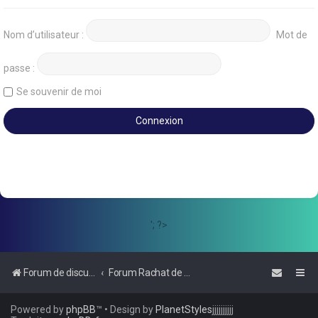
Nom d’utilisateur :
Mot de
passe :
Se souvenir de moi
'; ?>
Forum de discussions sur le Regroupement de Crédits et le Rachat de Crédits
Forum Rachat de Crédits
Powered by
phpBB
™
• Design by
PlanetStyles
jjjjjjjjjj