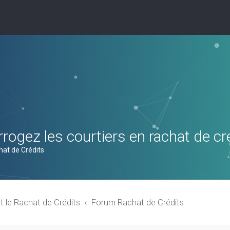
rogez les courtiers en rachat de cr
hat de Crédits
t le Rachat de Crédits
Forum Rachat de Crédits