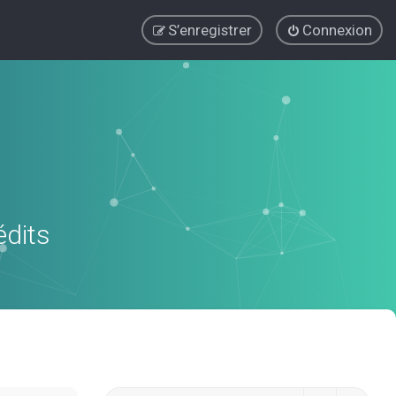
S’enregistrer
Connexion
édits