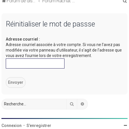
Forum de discussions sur le Regroupement de Crédits et le Rachat de Crédits
Forum Rachat de Crédits
Réinitialiser le mot de passse
Adresse courriel :
r
Adresse courriel associée à votre compte. Si vous ne l’avez pas
modifiée via votre panneau d’utilisateur, il s’agit de l’adresse que
vous avez fournie lors de votre enregistrement.
r
Rechercher
Recherche avancée
Connexion
•
S’enregistrer