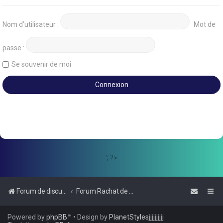
Nom d’utilisateur :
Mot de
passe :
Se souvenir de moi
'; ?>
Forum de discussions sur le Regroupement de Crédits et le Rachat de Crédits
Forum Rachat de Crédits
Powered by
phpBB
™
• Design by
PlanetStyles
jjjjjjjjjj