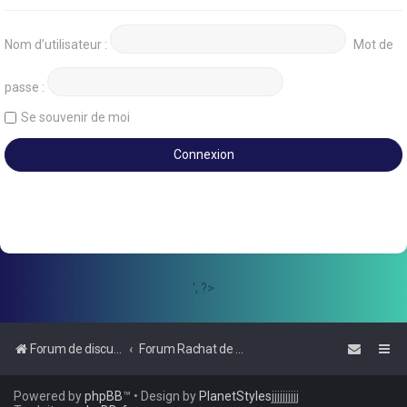
Nom d’utilisateur :
Mot de
passe :
Se souvenir de moi
'; ?>
Forum de discussions sur le Regroupement de Crédits et le Rachat de Crédits
Forum Rachat de Crédits
Powered by
phpBB
™
• Design by
PlanetStyles
jjjjjjjjjj