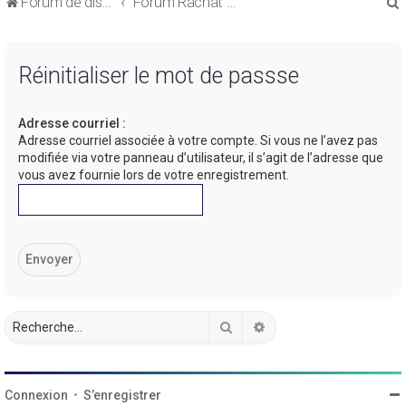
Forum de discussions sur le Regroupement de Crédits et le Rachat de Crédits
Forum Rachat de Crédits
Réinitialiser le mot de passse
Adresse courriel :
r
Adresse courriel associée à votre compte. Si vous ne l’avez pas
modifiée via votre panneau d’utilisateur, il s’agit de l’adresse que
vous avez fournie lors de votre enregistrement.
r
Rechercher
Recherche avancée
Connexion
•
S’enregistrer