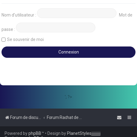
Nom d’utilisateur :
Mot de
passe :
Se souvenir de moi
'; ?>
Forum de discussions sur le Regroupement de Crédits et le Rachat de Crédits
Forum Rachat de Crédits
Powered by
phpBB
™
• Design by
PlanetStyles
jjjjjjjjjj