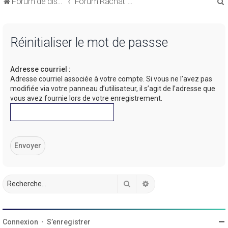
Forum de discussions sur le Regroupement de Crédits et le Rachat de Crédits
Forum Rachat de Crédits
Réinitialiser le mot de passse
Adresse courriel :
r
Adresse courriel associée à votre compte. Si vous ne l’avez pas
modifiée via votre panneau d’utilisateur, il s’agit de l’adresse que
vous avez fournie lors de votre enregistrement.
r
Rechercher
Recherche avancée
Connexion
•
S’enregistrer