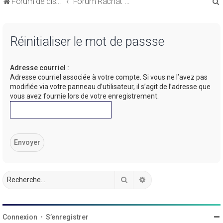
Forum de discussions sur le Regroupement de Crédits et le Rachat de Crédits
Forum Rachat de Crédits
Réinitialiser le mot de passse
Adresse courriel :
r
Adresse courriel associée à votre compte. Si vous ne l’avez pas
modifiée via votre panneau d’utilisateur, il s’agit de l’adresse que
vous avez fournie lors de votre enregistrement.
r
Rechercher
Recherche avancée
Connexion
•
S’enregistrer