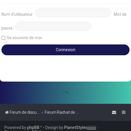
Nom d’utilisateur :
Mot de
passe :
Se souvenir de moi
'; ?>
Forum de discussions sur le Regroupement de Crédits et le Rachat de Crédits
Forum Rachat de Crédits
Powered by
phpBB
™
• Design by
PlanetStyles
jjjjjjjjjj