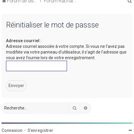
Forum de discussions sur le Regroupement de Crédits et le Rachat de Crédits
Forum Rachat de Crédits
Réinitialiser le mot de passse
Adresse courriel :
r
Adresse courriel associée à votre compte. Si vous ne l’avez pas
modifiée via votre panneau d’utilisateur, il s’agit de l’adresse que
vous avez fournie lors de votre enregistrement.
r
Rechercher
Recherche avancée
Connexion
•
S’enregistrer