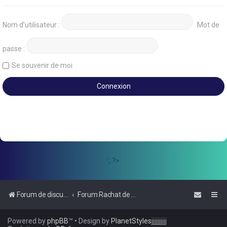
Nom d’utilisateur :
Mot de
passe :
Se souvenir de moi
'; ?>
Forum de discussions sur le Regroupement de Crédits et le Rachat de Crédits
Forum Rachat de Crédits
Powered by
phpBB
™
• Design by
PlanetStyles
jjjjjjjjjj