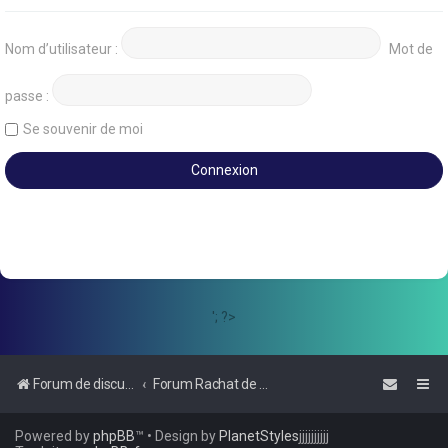
Nom d’utilisateur :
Mot de
passe :
Se souvenir de moi
'; ?>
Forum de discussions sur le Regroupement de Crédits et le Rachat de Crédits
Forum Rachat de Crédits
Powered by
phpBB
™
• Design by
PlanetStyles
jjjjjjjjjj