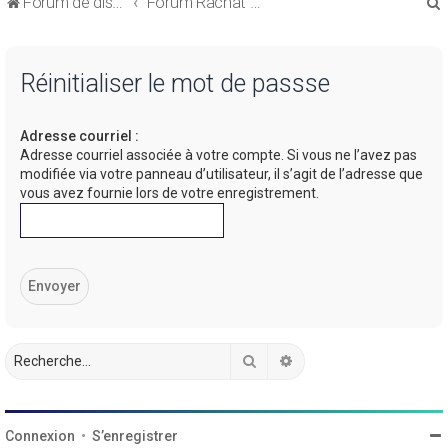
Forum de discussions sur le Regroupement de Crédits et le Rachat de Crédits
Forum Rachat de Crédits
Réinitialiser le mot de passse
Adresse courriel :
r
Adresse courriel associée à votre compte. Si vous ne l’avez pas
modifiée via votre panneau d’utilisateur, il s’agit de l’adresse que
vous avez fournie lors de votre enregistrement.
r
Rechercher
Recherche avancée
Connexion
•
S’enregistrer