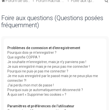
Forum de discussions sur le Regroupement de Crédits et le Rachat de Crédits
Forum Rachat de Crédits
Foire aux questions (Questions posées fréquemment)
Foire aux questions (Questions posées
fréquemment)
r
Problèmes de connexion et d’enregistrement
Pourquoi dois-je m’enregistrer ?
Que signifie COPPA ?
r
Je souhaite m’enregistrer, mais je n’y parviens pas !
Je suis enregistré mais je ne peux pas me connecter !
Pourquoi ne puis-je pas me connecter ?
Je me suis enregistré par le passé mais je ne peux plus me
connecter ?!
J’ai perdu mon mot de passe !
Pourquoi suis-je automatiquement déconnecté ?
À quoi sert « Supprimer les cookies » ?
Paramètres et préférences de l’utilisateur