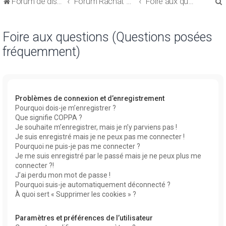
Forum de discussions sur le Regroupement de Crédits et le Rachat de Crédits
Forum Rachat de Crédits
Foire aux questions (Questions posées fréquemment)
Foire aux questions (Questions posées
fréquemment)
r
Problèmes de connexion et d’enregistrement
Pourquoi dois-je m’enregistrer ?
Que signifie COPPA ?
r
Je souhaite m’enregistrer, mais je n’y parviens pas !
Je suis enregistré mais je ne peux pas me connecter !
Pourquoi ne puis-je pas me connecter ?
Je me suis enregistré par le passé mais je ne peux plus me
connecter ?!
J’ai perdu mon mot de passe !
Pourquoi suis-je automatiquement déconnecté ?
À quoi sert « Supprimer les cookies » ?
Paramètres et préférences de l’utilisateur