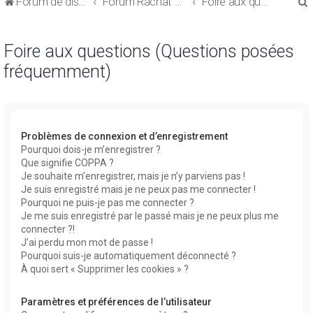
Forum de discussions sur le Regroupement de Crédits et le Rachat de Crédits
Forum Rachat de Crédits
Foire aux questions (Questions posées fréquemment)
Foire aux questions (Questions posées
fréquemment)
r
Problèmes de connexion et d’enregistrement
Pourquoi dois-je m’enregistrer ?
Que signifie COPPA ?
r
Je souhaite m’enregistrer, mais je n’y parviens pas !
Je suis enregistré mais je ne peux pas me connecter !
Pourquoi ne puis-je pas me connecter ?
Je me suis enregistré par le passé mais je ne peux plus me
connecter ?!
J’ai perdu mon mot de passe !
Pourquoi suis-je automatiquement déconnecté ?
À quoi sert « Supprimer les cookies » ?
Paramètres et préférences de l’utilisateur