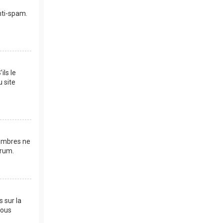
anti-spam.
ils le
u site
membres ne
orum.
s sur la
vous