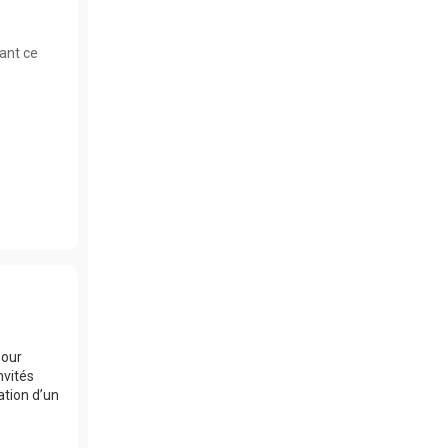
nant ce
pour
nvités
ation d’un