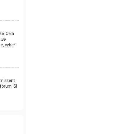
ée. Cela
e
Se
e, cyber-
rnissent
 forum. Si