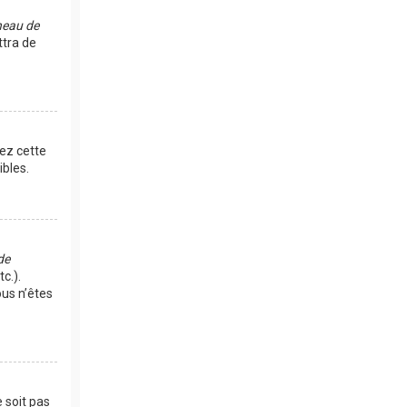
eau de
ttra de
vez cette
bles.
de
c.).
us n’êtes
 soit pas