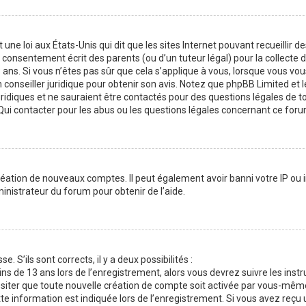
une loi aux États-Unis qui dit que les sites Internet pouvant recueillir d
consentement écrit des parents (ou d’un tuteur légal) pour la collecte 
ans. Si vous n’êtes pas sûr que cela s’applique à vous, lorsque vous vou
 conseiller juridique pour obtenir son avis. Notez que phpBB Limited et l
uridiques et ne sauraient être contactés pour des questions légales de t
Qui contacter pour les abus ou les questions légales concernant ce foru
réation de nouveaux comptes. Il peut également avoir banni votre IP ou in
inistrateur du forum pour obtenir de l’aide.
. S’ils sont corrects, il y a deux possibilités :
ns de 13 ans lors de l’enregistrement, alors vous devrez suivre les instr
siter que toute nouvelle création de compte soit activée par vous-mêm
e information est indiquée lors de l’enregistrement. Si vous avez reçu 