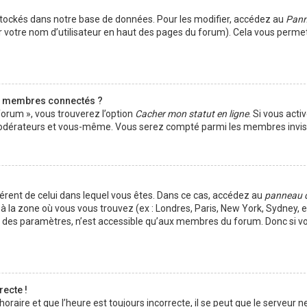
tockés dans notre base de données. Pour les modifier, accédez au
Pann
r votre nom d’utilisateur en haut des pages du forum). Cela vous perme
s membres connectés ?
forum », vous trouverez l’option
Cacher mon statut en ligne
. Si vous acti
s modérateurs et vous-même. Vous serez compté parmi les membres invisi
ifférent de celui dans lequel vous êtes. Dans ce cas, accédez au
panneau 
à la zone où vous vous trouvez (ex : Londres, Paris, New York, Sydney, et
t des paramètres, n’est accessible qu’aux membres du forum. Donc si vo
recte !
aire et que l’heure est toujours incorrecte, il se peut que le serveur ne