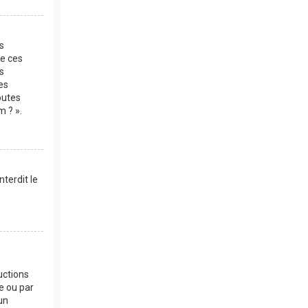
es
de ces
s
es
outes
m ? ».
terdit le
uctions
e ou par
un