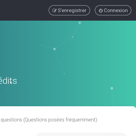
S’enregistrer
Connexion
édits
x questions (Questions posées fréquemment)