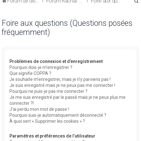
Forum de discussions sur le Regroupement de Crédits et le Rachat de Crédits
Forum Rachat de Crédits
Foire aux questions (Questions posées fréquemment)
Foire aux questions (Questions posées
fréquemment)
r
Problèmes de connexion et d’enregistrement
Pourquoi dois-je m’enregistrer ?
Que signifie COPPA ?
r
Je souhaite m’enregistrer, mais je n’y parviens pas !
Je suis enregistré mais je ne peux pas me connecter !
Pourquoi ne puis-je pas me connecter ?
Je me suis enregistré par le passé mais je ne peux plus me
connecter ?!
J’ai perdu mon mot de passe !
Pourquoi suis-je automatiquement déconnecté ?
À quoi sert « Supprimer les cookies » ?
Paramètres et préférences de l’utilisateur