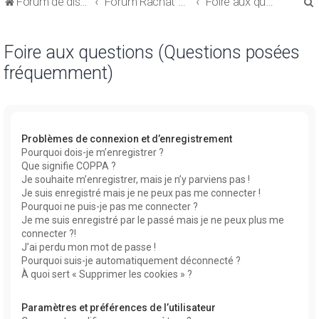
Forum de discussions sur le Regroupement de Crédits et le Rachat de Crédits
Forum Rachat de Crédits
Foire aux questions (Questions posées fréquemment)
Foire aux questions (Questions posées
fréquemment)
r
Problèmes de connexion et d’enregistrement
Pourquoi dois-je m’enregistrer ?
Que signifie COPPA ?
r
Je souhaite m’enregistrer, mais je n’y parviens pas !
Je suis enregistré mais je ne peux pas me connecter !
Pourquoi ne puis-je pas me connecter ?
Je me suis enregistré par le passé mais je ne peux plus me
connecter ?!
J’ai perdu mon mot de passe !
Pourquoi suis-je automatiquement déconnecté ?
À quoi sert « Supprimer les cookies » ?
Paramètres et préférences de l’utilisateur