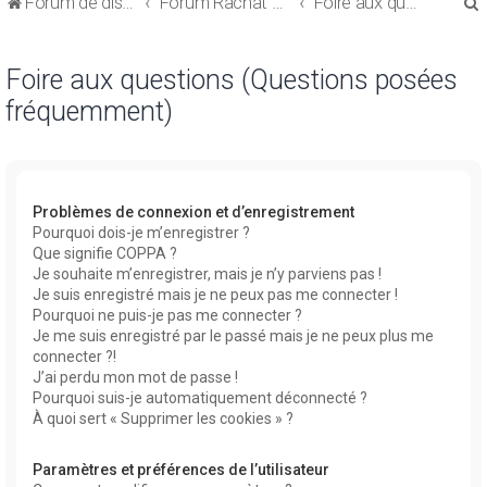
Forum de discussions sur le Regroupement de Crédits et le Rachat de Crédits
Forum Rachat de Crédits
Foire aux questions (Questions posées fréquemment)
Foire aux questions (Questions posées
fréquemment)
r
Problèmes de connexion et d’enregistrement
Pourquoi dois-je m’enregistrer ?
Que signifie COPPA ?
r
Je souhaite m’enregistrer, mais je n’y parviens pas !
Je suis enregistré mais je ne peux pas me connecter !
Pourquoi ne puis-je pas me connecter ?
Je me suis enregistré par le passé mais je ne peux plus me
connecter ?!
J’ai perdu mon mot de passe !
Pourquoi suis-je automatiquement déconnecté ?
À quoi sert « Supprimer les cookies » ?
Paramètres et préférences de l’utilisateur