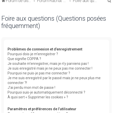
Forum de discussions sur le Regroupement de Crédits et le Rachat de Crédits
Forum Rachat de Crédits
Foire aux questions (Questions posées fréquemment)
Foire aux questions (Questions posées
fréquemment)
r
Problèmes de connexion et d’enregistrement
Pourquoi dois-je m’enregistrer ?
Que signifie COPPA ?
r
Je souhaite m’enregistrer, mais je n’y parviens pas !
Je suis enregistré mais je ne peux pas me connecter !
Pourquoi ne puis-je pas me connecter ?
Je me suis enregistré par le passé mais je ne peux plus me
connecter ?!
J’ai perdu mon mot de passe !
Pourquoi suis-je automatiquement déconnecté ?
À quoi sert « Supprimer les cookies » ?
Paramètres et préférences de l’utilisateur