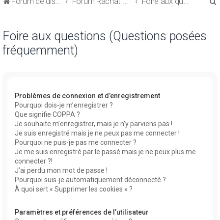
Forum de discussions sur le Regroupement de Crédits et le Rachat de Crédits
Forum Rachat de Crédits
Foire aux questions (Questions posées fréquemment)
Foire aux questions (Questions posées
fréquemment)
r
Problèmes de connexion et d’enregistrement
Pourquoi dois-je m’enregistrer ?
Que signifie COPPA ?
r
Je souhaite m’enregistrer, mais je n’y parviens pas !
Je suis enregistré mais je ne peux pas me connecter !
Pourquoi ne puis-je pas me connecter ?
Je me suis enregistré par le passé mais je ne peux plus me
connecter ?!
J’ai perdu mon mot de passe !
Pourquoi suis-je automatiquement déconnecté ?
À quoi sert « Supprimer les cookies » ?
Paramètres et préférences de l’utilisateur