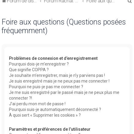
Forum de discussions sur le Regroupement de Crédits et le Rachat de Crédits
Forum Rachat de Crédits
Foire aux questions (Questions posées fréquemment)
Foire aux questions (Questions posées
fréquemment)
r
Problèmes de connexion et d’enregistrement
Pourquoi dois-je m’enregistrer ?
Que signifie COPPA ?
r
Je souhaite m’enregistrer, mais je n’y parviens pas !
Je suis enregistré mais je ne peux pas me connecter !
Pourquoi ne puis-je pas me connecter ?
Je me suis enregistré par le passé mais je ne peux plus me
connecter ?!
J’ai perdu mon mot de passe !
Pourquoi suis-je automatiquement déconnecté ?
À quoi sert « Supprimer les cookies » ?
Paramètres et préférences de l’utilisateur