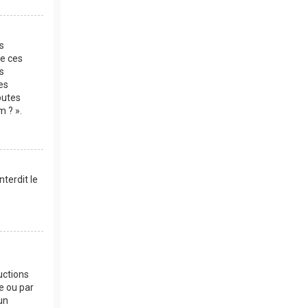
es
de ces
s
es
outes
m ? ».
terdit le
uctions
e ou par
un