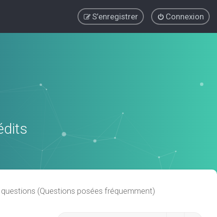
S’enregistrer
Connexion
édits
x questions (Questions posées fréquemment)