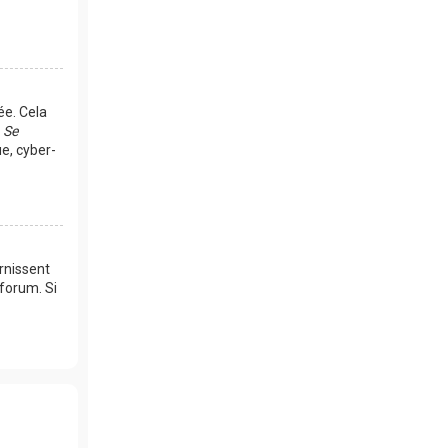
ée. Cela
e
Se
e, cyber-
rnissent
 forum. Si