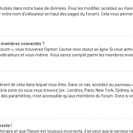
tockés dans notre base de données. Pour les modifier, accédez au
Pann
r votre nom d’utilisateur en haut des pages du forum). Cela vous perme
s membres connectés ?
forum », vous trouverez l’option
Cacher mon statut en ligne
. Si vous acti
s modérateurs et vous-même. Vous serez compté parmi les membres invisi
ifférent de celui dans lequel vous êtes. Dans ce cas, accédez au
panneau 
à la zone où vous vous trouvez (ex : Londres, Paris, New York, Sydney, et
t des paramètres, n’est accessible qu’aux membres du forum. Donc si vo
recte !
aire et que l’heure est toujours incorrecte, il se peut que le serveur ne