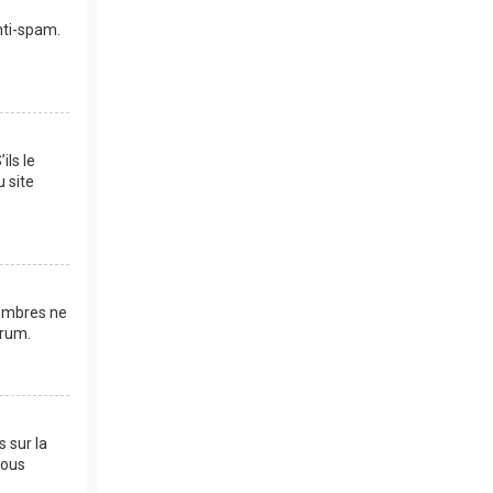
anti-spam.
ils le
u site
membres ne
orum.
s sur la
vous