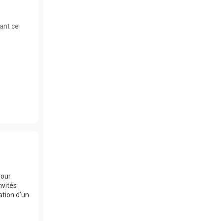
nant ce
pour
nvités
ation d’un