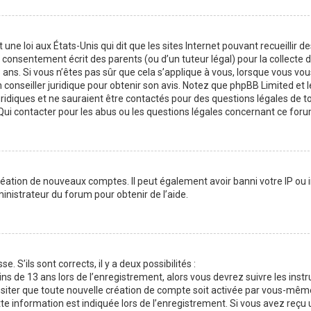
une loi aux États-Unis qui dit que les sites Internet pouvant recueillir d
consentement écrit des parents (ou d’un tuteur légal) pour la collecte 
ans. Si vous n’êtes pas sûr que cela s’applique à vous, lorsque vous vou
 conseiller juridique pour obtenir son avis. Notez que phpBB Limited et l
uridiques et ne sauraient être contactés pour des questions légales de t
Qui contacter pour les abus ou les questions légales concernant ce foru
réation de nouveaux comptes. Il peut également avoir banni votre IP ou in
inistrateur du forum pour obtenir de l’aide.
. S’ils sont corrects, il y a deux possibilités :
ns de 13 ans lors de l’enregistrement, alors vous devrez suivre les instr
siter que toute nouvelle création de compte soit activée par vous-mêm
e information est indiquée lors de l’enregistrement. Si vous avez reçu 