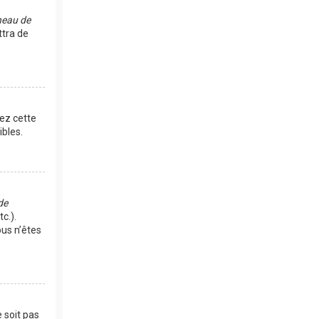
eau de
ttra de
vez cette
bles.
de
c.).
us n’êtes
 soit pas