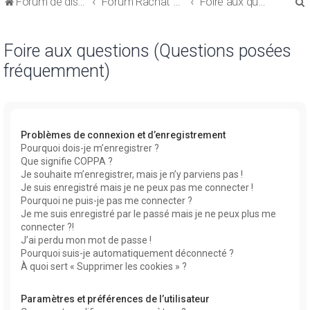
Forum de discussions sur le Regroupement de Crédits et le Rachat de Crédits
Forum Rachat de Crédits
Foire aux questions (Questions posées fréquemment)
Foire aux questions (Questions posées
fréquemment)
r
Problèmes de connexion et d’enregistrement
Pourquoi dois-je m’enregistrer ?
Que signifie COPPA ?
r
Je souhaite m’enregistrer, mais je n’y parviens pas !
Je suis enregistré mais je ne peux pas me connecter !
Pourquoi ne puis-je pas me connecter ?
Je me suis enregistré par le passé mais je ne peux plus me
connecter ?!
J’ai perdu mon mot de passe !
Pourquoi suis-je automatiquement déconnecté ?
À quoi sert « Supprimer les cookies » ?
Paramètres et préférences de l’utilisateur