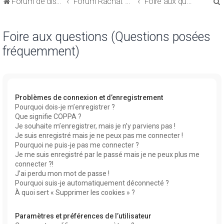
Forum de discussions sur le Regroupement de Crédits et le Rachat de Crédits
Forum Rachat de Crédits
Foire aux questions (Questions posées fréquemment)
Foire aux questions (Questions posées
fréquemment)
r
Problèmes de connexion et d’enregistrement
Pourquoi dois-je m’enregistrer ?
Que signifie COPPA ?
r
Je souhaite m’enregistrer, mais je n’y parviens pas !
Je suis enregistré mais je ne peux pas me connecter !
Pourquoi ne puis-je pas me connecter ?
Je me suis enregistré par le passé mais je ne peux plus me
connecter ?!
J’ai perdu mon mot de passe !
Pourquoi suis-je automatiquement déconnecté ?
À quoi sert « Supprimer les cookies » ?
Paramètres et préférences de l’utilisateur