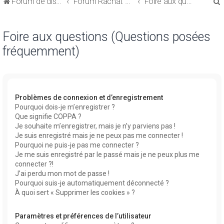
Forum de discussions sur le Regroupement de Crédits et le Rachat de Crédits
Forum Rachat de Crédits
Foire aux questions (Questions posées fréquemment)
Foire aux questions (Questions posées
fréquemment)
r
Problèmes de connexion et d’enregistrement
Pourquoi dois-je m’enregistrer ?
Que signifie COPPA ?
r
Je souhaite m’enregistrer, mais je n’y parviens pas !
Je suis enregistré mais je ne peux pas me connecter !
Pourquoi ne puis-je pas me connecter ?
Je me suis enregistré par le passé mais je ne peux plus me
connecter ?!
J’ai perdu mon mot de passe !
Pourquoi suis-je automatiquement déconnecté ?
À quoi sert « Supprimer les cookies » ?
Paramètres et préférences de l’utilisateur