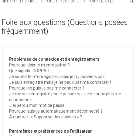
Forum de discussions sur le Regroupement de Crédits et le Rachat de Crédits
Forum Rachat de Crédits
Foire aux questions (Questions posées fréquemment)
Foire aux questions (Questions posées
fréquemment)
r
Problèmes de connexion et d’enregistrement
Pourquoi dois-je m’enregistrer ?
Que signifie COPPA ?
r
Je souhaite m’enregistrer, mais je n’y parviens pas !
Je suis enregistré mais je ne peux pas me connecter !
Pourquoi ne puis-je pas me connecter ?
Je me suis enregistré par le passé mais je ne peux plus me
connecter ?!
J’ai perdu mon mot de passe !
Pourquoi suis-je automatiquement déconnecté ?
À quoi sert « Supprimer les cookies » ?
Paramètres et préférences de l’utilisateur