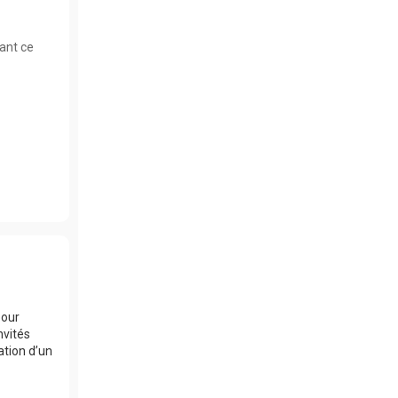
nant ce
pour
nvités
ation d’un