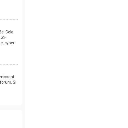
ée. Cela
e
Se
e, cyber-
rnissent
 forum. Si