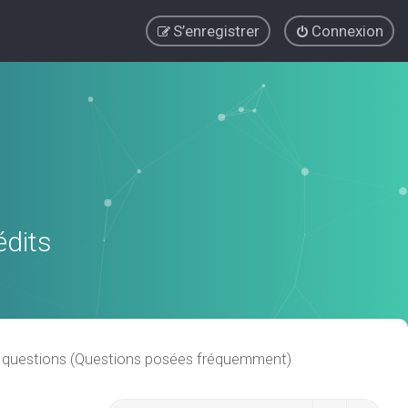
S’enregistrer
Connexion
édits
x questions (Questions posées fréquemment)