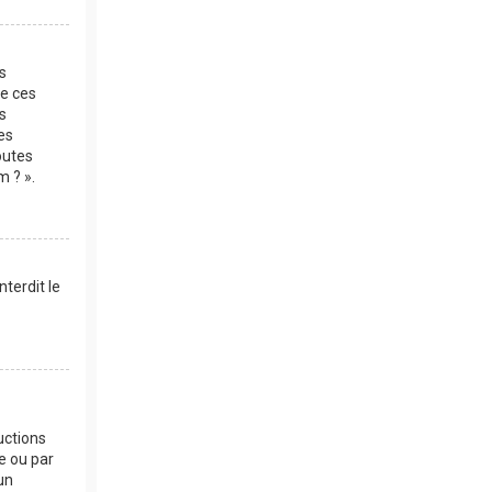
es
de ces
s
es
outes
m ? ».
terdit le
uctions
e ou par
un