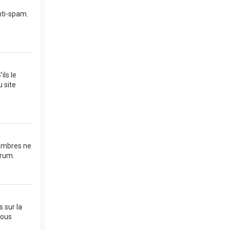
anti-spam.
ils le
u site
membres ne
orum.
s sur la
vous