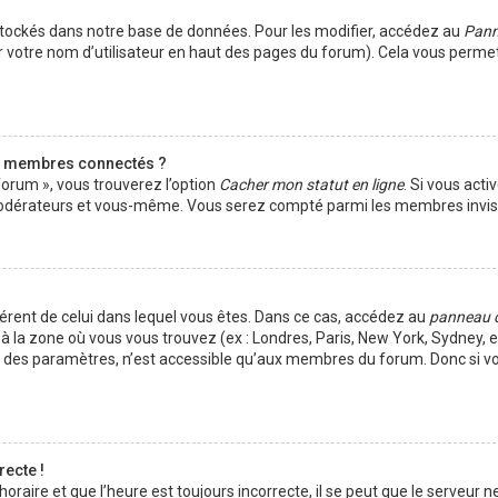
tockés dans notre base de données. Pour les modifier, accédez au
Pann
r votre nom d’utilisateur en haut des pages du forum). Cela vous perme
s membres connectés ?
forum », vous trouverez l’option
Cacher mon statut en ligne
. Si vous acti
s modérateurs et vous-même. Vous serez compté parmi les membres invisi
ifférent de celui dans lequel vous êtes. Dans ce cas, accédez au
panneau 
à la zone où vous vous trouvez (ex : Londres, Paris, New York, Sydney, et
t des paramètres, n’est accessible qu’aux membres du forum. Donc si vo
recte !
aire et que l’heure est toujours incorrecte, il se peut que le serveur ne