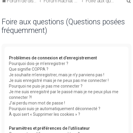
Forum de discussions sur le Regroupement de Crédits et le Rachat de Crédits
Forum Rachat de Crédits
Foire aux questions (Questions posées fréquemment)
Foire aux questions (Questions posées
fréquemment)
r
Problèmes de connexion et d’enregistrement
Pourquoi dois-je m’enregistrer ?
Que signifie COPPA ?
r
Je souhaite m’enregistrer, mais je n’y parviens pas !
Je suis enregistré mais je ne peux pas me connecter !
Pourquoi ne puis-je pas me connecter ?
Je me suis enregistré par le passé mais je ne peux plus me
connecter ?!
J’ai perdu mon mot de passe !
Pourquoi suis-je automatiquement déconnecté ?
À quoi sert « Supprimer les cookies » ?
Paramètres et préférences de l’utilisateur