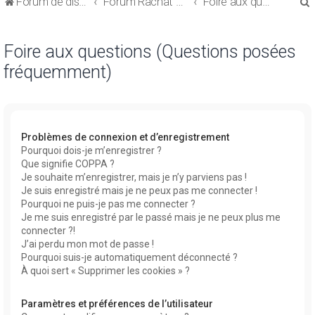
Forum de discussions sur le Regroupement de Crédits et le Rachat de Crédits
Forum Rachat de Crédits
Foire aux questions (Questions posées fréquemment)
Foire aux questions (Questions posées
fréquemment)
r
Problèmes de connexion et d’enregistrement
Pourquoi dois-je m’enregistrer ?
Que signifie COPPA ?
r
Je souhaite m’enregistrer, mais je n’y parviens pas !
Je suis enregistré mais je ne peux pas me connecter !
Pourquoi ne puis-je pas me connecter ?
Je me suis enregistré par le passé mais je ne peux plus me
connecter ?!
J’ai perdu mon mot de passe !
Pourquoi suis-je automatiquement déconnecté ?
À quoi sert « Supprimer les cookies » ?
Paramètres et préférences de l’utilisateur