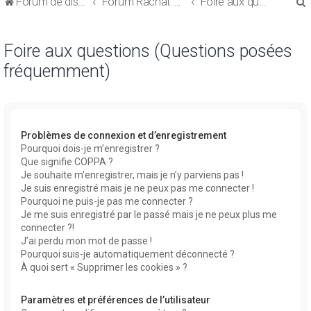
Forum de discussions sur le Regroupement de Crédits et le Rachat de Crédits
Forum Rachat de Crédits
Foire aux questions (Questions posées fréquemment)
Foire aux questions (Questions posées
fréquemment)
r
Problèmes de connexion et d’enregistrement
Pourquoi dois-je m’enregistrer ?
Que signifie COPPA ?
r
Je souhaite m’enregistrer, mais je n’y parviens pas !
Je suis enregistré mais je ne peux pas me connecter !
Pourquoi ne puis-je pas me connecter ?
Je me suis enregistré par le passé mais je ne peux plus me
connecter ?!
J’ai perdu mon mot de passe !
Pourquoi suis-je automatiquement déconnecté ?
À quoi sert « Supprimer les cookies » ?
Paramètres et préférences de l’utilisateur